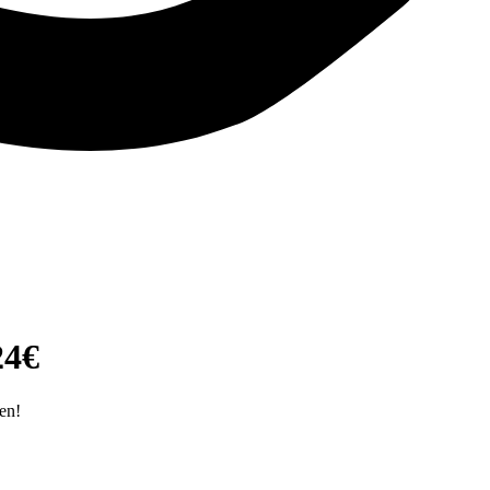
24€
en!