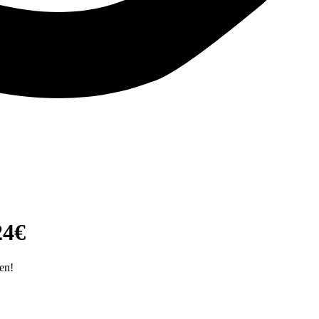
24€
en!