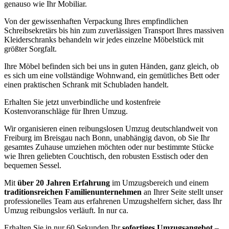
genauso wie Ihr Mobiliar.
Von der gewissenhaften Verpackung Ihres empfindlichen
Schreibsekretärs bis hin zum zuverlässigen Transport Ihres massiven
Kleiderschranks behandeln wir jedes einzelne Möbelstück mit
größter Sorgfalt.
Ihre Möbel befinden sich bei uns in guten Händen, ganz gleich, ob
es sich um eine vollständige Wohnwand, ein gemütliches Bett oder
einen praktischen Schrank mit Schubladen handelt.
Erhalten Sie jetzt unverbindliche und kostenfreie
Kostenvoranschläge für Ihren Umzug.
Wir organisieren einen reibungslosen Umzug deutschlandweit von
Freiburg im Breisgau nach Bonn, unabhängig davon, ob Sie Ihr
gesamtes Zuhause umziehen möchten oder nur bestimmte Stücke
wie Ihren geliebten Couchtisch, den robusten Esstisch oder den
bequemen Sessel.
Mit
über 20 Jahren Erfahrung
im Umzugsbereich und einem
traditionsreichen Familienunternehmen
an Ihrer Seite stellt unser
professionelles Team aus erfahrenen Umzugshelfern sicher, dass Ihr
Umzug reibungslos verläuft. In nur ca.
Erhalten Sie in nur 60 Sekunden Ihr
sofortiges Umzugsangebot
–