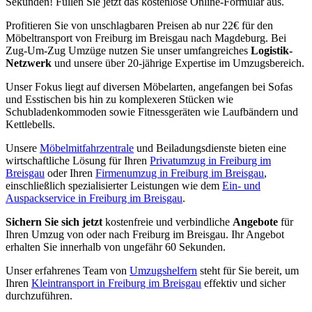
Sekunden! Füllen Sie jetzt das kostenlose Online-Formular aus.
Profitieren Sie von unschlagbaren Preisen ab nur 22€ für den
Möbeltransport von Freiburg im Breisgau nach Magdeburg. Bei
Zug-Um-Zug Umzüge nutzen Sie unser umfangreiches
Logistik-
Netzwerk
und unsere über 20-jährige Expertise im Umzugsbereich.
Unser Fokus liegt auf diversen Möbelarten, angefangen bei Sofas
und Esstischen bis hin zu komplexeren Stücken wie
Schubladenkommoden sowie Fitnessgeräten wie Laufbändern und
Kettlebells.
Unsere
Möbelmitfahrzentrale
und Beiladungsdienste bieten eine
wirtschaftliche Lösung für Ihren
Privatumzug in Freiburg im
Breisgau
oder Ihren
Firmenumzug in Freiburg im Breisgau
,
einschließlich spezialisierter Leistungen wie dem
Ein- und
Auspackservice in Freiburg im Breisgau
.
Sichern Sie sich jetzt
kostenfreie und verbindliche
Angebote
für
Ihren Umzug von oder nach Freiburg im Breisgau. Ihr Angebot
erhalten Sie innerhalb von ungefähr 60 Sekunden.
Unser erfahrenes Team von
Umzugshelfern
steht für Sie bereit, um
Ihren
Kleintransport in Freiburg im Breisgau
effektiv und sicher
durchzuführen.