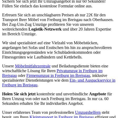
Sichern Sie sich jetzt Ihr Umzugsangebot in nur 60 Sekunden!
Füllen Sie einfach das kostenlose Formular online aus.
Erfreuen Sie sich an unschlagbaren Preisen ab nur 22€ für den
Transport Ihrer Möbel von Freiburg im Breisgau nach Oberhausen.
Bei Zug-Um-Zug Umzüge profitieren Sie von unserem
weitreichenden
Logistik-Netzwerk
und über 20 Jahren Expertise
im Bereich Umzüge.
Wir sind spezialisiert auf eine Vielzahl von Möbelstücken,
angefangen bei Sofas und Esstischen bis hin zu anspruchsvolleren
Einrichtungsgegenständen wie Schubladenkommoden oder
Fitnessgeräten wie Laufbändern und Kettlebells.
Unsere
Möbelmitfahrzentrale
und Beiladungsdienste bieten eine
wirtschaftliche Lösung für Ihren
Privatumzug in Freiburg im
Breisgau
oder
Firmenumzug in Freiburg im Breisgau
, inklusive
spezialisierter Dienstleistungen wie dem
Ein- und Auspackservice in
Freiburg im Breisgau
.
Holen Sie sich jetzt
kostenfreie und unverbindliche
Angebote
für
Ihren Umzug von oder nach Freiburg im Breisgau. In nur ca. 60
Sekunden erhalten Sie Ihr individuelles Angebot.
Unser erfahrenes Team von professionellen
Umzugshelfern
steht
bereit, um Ihren
Kleintransport in Freiburg im Breisgau
effizient und