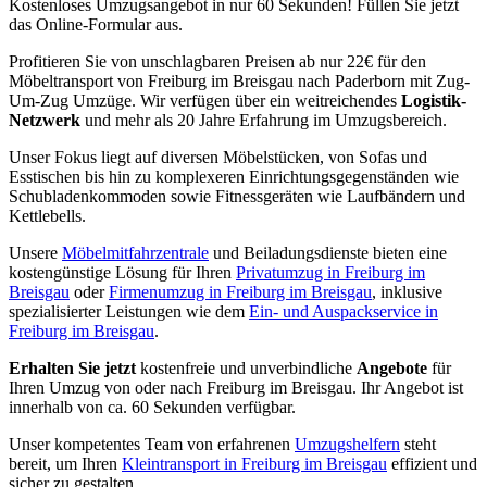
Kostenloses Umzugsangebot in nur 60 Sekunden! Füllen Sie jetzt
das Online-Formular aus.
Profitieren Sie von unschlagbaren Preisen ab nur 22€ für den
Möbeltransport von Freiburg im Breisgau nach Paderborn mit Zug-
Um-Zug Umzüge. Wir verfügen über ein weitreichendes
Logistik-
Netzwerk
und mehr als 20 Jahre Erfahrung im Umzugsbereich.
Unser Fokus liegt auf diversen Möbelstücken, von Sofas und
Esstischen bis hin zu komplexeren Einrichtungsgegenständen wie
Schubladenkommoden sowie Fitnessgeräten wie Laufbändern und
Kettlebells.
Unsere
Möbelmitfahrzentrale
und Beiladungsdienste bieten eine
kostengünstige Lösung für Ihren
Privatumzug in Freiburg im
Breisgau
oder
Firmenumzug in Freiburg im Breisgau
, inklusive
spezialisierter Leistungen wie dem
Ein- und Auspackservice in
Freiburg im Breisgau
.
Erhalten Sie jetzt
kostenfreie und unverbindliche
Angebote
für
Ihren Umzug von oder nach Freiburg im Breisgau. Ihr Angebot ist
innerhalb von ca. 60 Sekunden verfügbar.
Unser kompetentes Team von erfahrenen
Umzugshelfern
steht
bereit, um Ihren
Kleintransport in Freiburg im Breisgau
effizient und
sicher zu gestalten.